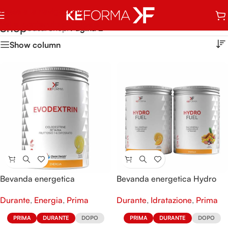
Passa alla navigazione
Vai al contenuto principale
Shop
Casa
/
Shop
/
Pagina 2
Show column
Bevanda energetica
Bevanda energetica Hydro
Evodextrin
Fuel
Durante
,
Energia
,
Prima
Durante
,
Idratazione
,
Prima
PRIMA
DURANTE
DOPO
PRIMA
DURANTE
DOPO