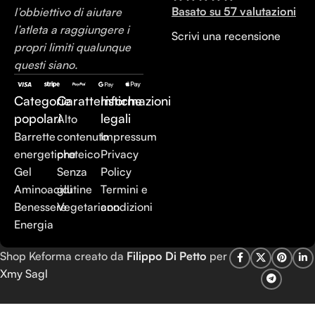
Basato su 57 valutazioni
l’obbiettivo di aiutare
l’atleta a raggiungere i
Scrivi una recensione
propri limiti qualunque
questi siano.
Categorie
Caratteristiche
Informazioni
popolari
legali
Alto
Barrette
contenuto
Impressum
energetiche
proteico
Privacy
Gel
Senza
Policy
Aminoacidi
glutine
Termini e
Benessere
Vegetariano
condizioni
Energia
Shop Keforma creato da
Filippo Di Petto
per
Xmy Sagl