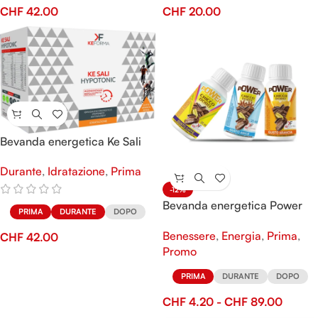
CHF
42.00
CHF
20.00
Bevanda energetica Ke Sali
Hypotonic
Durante
,
Idratazione
,
Prima
-12%
Bevanda energetica Power
PRIMA
DURANTE
DOPO
Caffé Chicco D’oro
Benessere
,
Energia
,
Prima
,
CHF
42.00
Promo
PRIMA
DURANTE
DOPO
CHF
4.20
-
CHF
89.00