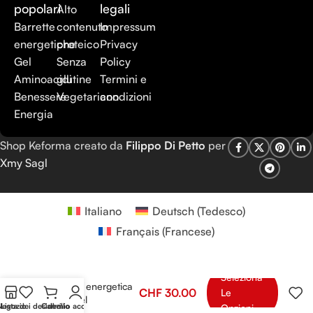
popolari
legali
Alto
Barrette
contenuto
Impressum
energetiche
proteico
Privacy
Gel
Senza
Policy
Aminoacidi
glutine
Termini e
Benessere
Vegetariano
condizioni
Energia
Shop Keforma creato da
Filippo Di Petto
per
Xmy Sagl
Italiano
Deutsch
(
Tedesco
)
Français
(
Francese
)
Seleziona
Bevanda energetica
CHF
30.00
Le
Ultra Fuel
Negozio
Lista dei desideri
Carrello
Il mio account
Opzioni