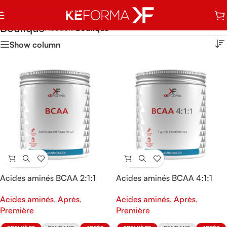
Sauter à la navigation
Skip to main content
Boutique
Accueil
/
Boutique
Show column
Acides aminés BCAA 2:1:1
Acides aminés BCAA 4:1:1
Acides aminés
,
Après
,
Acides aminés
,
Après
,
Première
Première