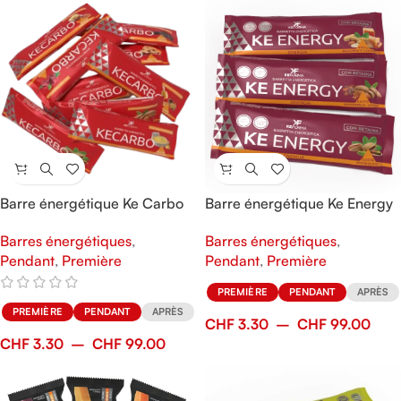
Barre énergétique Ke Carbo
Barre énergétique Ke Energy
Barres énergétiques
,
Barres énergétiques
,
Pendant
,
Première
Pendant
,
Première
PREMIÈRE
PENDANT
APRÈS
PREMIÈRE
PENDANT
APRÈS
CHF
3.30
–
CHF
99.00
CHF
3.30
–
CHF
99.00