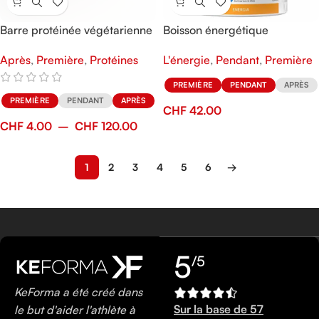
Barre protéinée végétarienne
Boisson énergétique
Veg Bar
Evodextrine
Après
,
Première
,
Protéines
L'énergie
,
Pendant
,
Première
PREMIÈRE
PENDANT
APRÈS
PREMIÈRE
PENDANT
APRÈS
CHF
42.00
CHF
4.00
–
CHF
120.00
1
2
3
4
5
6
→
5
/5
KeForma a été créé dans
Sur la base de 57
le but d'aider l'athlète à