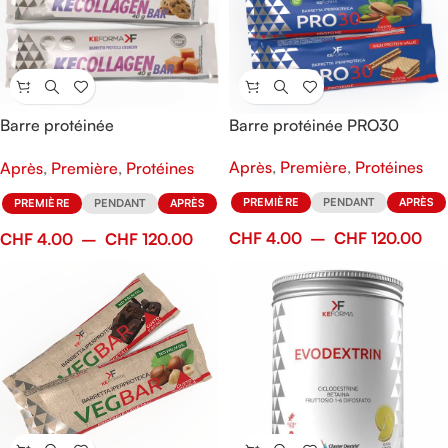
Barre protéinée
Barre protéinée PRO30
KECOLLAGEN
Après
,
Première
,
Protéines
Après
,
Première
,
Protéines
PREMIÈRE
PENDANT
APRÈS
PREMIÈRE
PENDANT
APRÈS
CHF
4.00
–
CHF
120.00
CHF
4.00
–
CHF
120.00