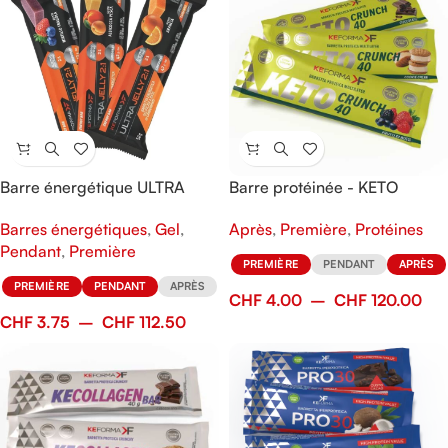
Barre énergétique ULTRA
Barre protéinée - KETO
Jelly 2:1
Crunch 40
Barres énergétiques
,
Gel
,
Après
,
Première
,
Protéines
Pendant
,
Première
PREMIÈRE
PENDANT
APRÈS
PREMIÈRE
PENDANT
APRÈS
CHF
4.00
–
CHF
120.00
CHF
3.75
–
CHF
112.50