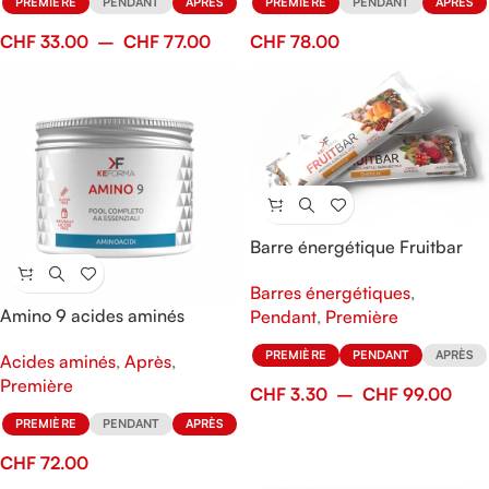
PREMIÈRE
PENDANT
APRÈS
PREMIÈRE
PENDANT
APRÈS
CHF
33.00
–
CHF
77.00
CHF
78.00
Barre énergétique Fruitbar
Barres énergétiques
,
Amino 9 acides aminés
Pendant
,
Première
PREMIÈRE
PENDANT
APRÈS
Acides aminés
,
Après
,
Première
CHF
3.30
–
CHF
99.00
PREMIÈRE
PENDANT
APRÈS
CHF
72.00