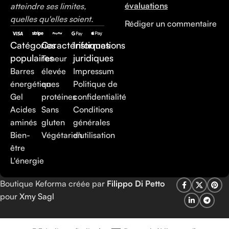
évaluations
atteindre ses limites,
quelles qu'elles soient.
Rédiger un commentaire
Catégories
Caractéristiques
Informations
populaires
juridiques
Teneur
Barres
élevée
Impressum
énergétiques
en
Politique de
Gel
protéines
confidentialité
Acides
Sans
Conditions
aminés
gluten
générales
Bien-
Végétarien
d'utilisation
être
L'énergie
Boutique Keforma créée par
Filippo Di Petto
pour
Xmy Sagl