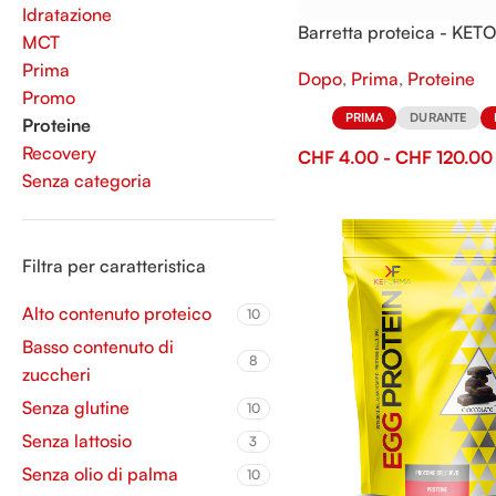
Idratazione
Barretta proteica - KET
MCT
40
Prima
Dopo
,
Prima
,
Proteine
Promo
PRIMA
DURANTE
Proteine
Recovery
CHF
4.00
-
CHF
120.00
Senza categoria
Filtra per caratteristica
Alto contenuto proteico
10
Basso contenuto di
8
zuccheri
Senza glutine
10
Senza lattosio
3
Senza olio di palma
10