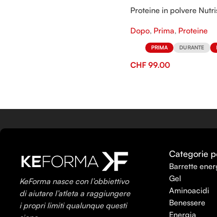
Proteine in polvere Nutr
Dopo
,
Prima
,
Proteine
PRIMA
DURANTE
CHF
99.00
Categorie p
Barrette ener
Gel
KeForma nasce con l’obbiettivo
Aminoacidi
di aiutare l’atleta a raggiungere
Benessere
i propri limiti qualunque questi
Energia