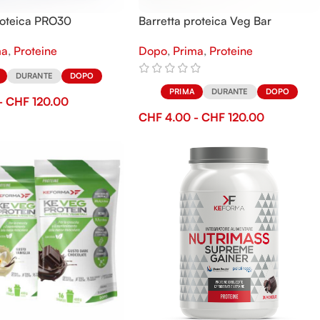
roteica PRO30
Barretta proteica Veg Bar
ma
,
Proteine
Dopo
,
Prima
,
Proteine
DURANTE
DOPO
PRIMA
DURANTE
DOPO
-
CHF
120.00
CHF
4.00
-
CHF
120.00