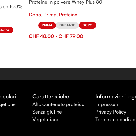
Proteine in polvere Whey Plus 80
ision 100%
Dopo
,
Prima
,
Proteine
PRIMA
DURANTE
DOPO
DOPO
CHF
48.00
-
CHF
79.00
opolari
Caratteristiche
Informazioni lega
getiche
Alto contenuto proteico
Impressum
Senza glutine
Privacy Policy
Vegetariano
Termini e condizio