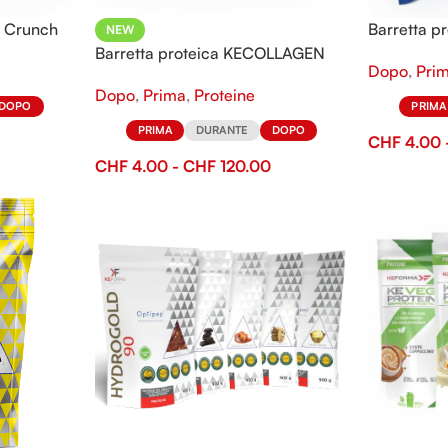
O Crunch
Barretta p
NEW
Barretta proteica KECOLLAGEN
Dopo
,
Pri
Bar
Dopo
,
Prima
,
Proteine
PRIMA
DOPO
PRIMA
DURANTE
DOPO
CHF
4.00
CHF
4.00
-
CHF
120.00