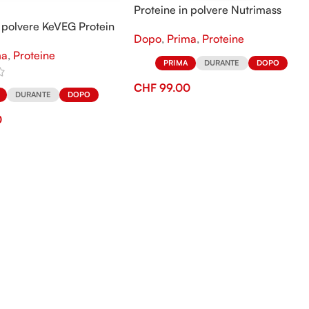
Proteine in polvere Nutrimass
Supreme Gainer
n polvere KeVEG Protein
Dopo
,
Prima
,
Proteine
ma
,
Proteine
PRIMA
DURANTE
DOPO
CHF
99.00
DURANTE
DOPO
0