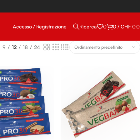
Accesso / Registrazione
Ricerca
0
0
/
CHF
0.
9
12
18
24