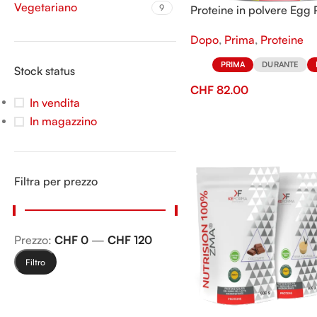
Vegetariano
9
Proteine in polvere Egg 
Dopo
,
Prima
,
Proteine
PRIMA
DURANTE
Stock status
CHF
82.00
In vendita
In magazzino
Filtra per prezzo
Prezzo:
CHF 0
—
CHF 120
Filtro