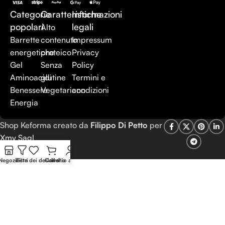
Categorie
Caratteristiche
Informazioni
popolari
legali
Alto
Barrette
contenuto
Impressum
energetiche
proteico
Privacy
Gel
Senza
Policy
Aminoacidi
glutine
Termini e
Benessere
Vegetariano
condizioni
Energia
Shop Keforma creato da
Filippo Di Petto
per
Xmy Sagl
Negozio
Lista dei desideri
Filtri
Carrello
Il mio account
Italiano
Deutsch
(
Tedesco
)
Français
(
Francese
)