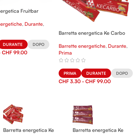
nergetica Fruitbar
nergetiche
,
Durante
,
Barretta energetica Ke Carbo
DURANTE
DOPO
Barrette energetiche
,
Durante
,
-
CHF
99.00
Prima
PRIMA
DURANTE
DOPO
CHF
3.30
-
CHF
99.00
Barretta energetica Ke
Barretta energetica Ke
Carbo
Energy