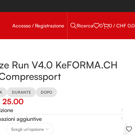
Accesso / Registrazione
Ricerca
0
0
/
CHF
0.
lze Run V4.0 KeFORMA.CH
 Compressport
A
DURANTE
DOPO
F
25.00
izione
azioni aggiuntive
tive: