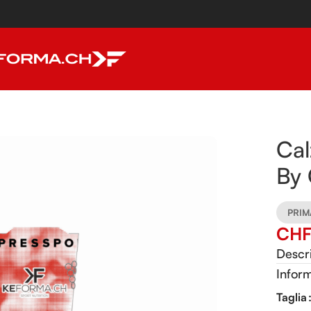
t
Ca
By
PRIM
CH
Descr
Inform
Alterna
Taglia