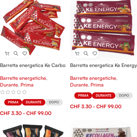
Barretta energetica Ke Carbo
Barretta energetica Ke Energy
Barrette energetiche
,
Barrette energetiche
,
Durante
,
Prima
Durante
,
Prima
PRIMA
DURANTE
DOPO
PRIMA
DURANTE
DOPO
CHF
3.30
-
CHF
99.00
CHF
3.30
-
CHF
99.00