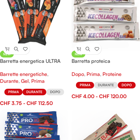
NEW
NEW
Barretta energetica ULTRA
Barretta proteica
Jelly 2:1
KECOLLAGEN Bar
Barrette energetiche
,
Dopo
,
Prima
,
Proteine
Durante
,
Gel
,
Prima
PRIMA
DURANTE
DOPO
PRIMA
DURANTE
DOPO
CHF
4.00
-
CHF
120.00
CHF
3.75
-
CHF
112.50