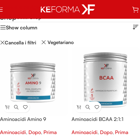
Passa alla navigazione
Vai al contenuto principale
Shop
Casa
/
Shop
Show column
Vegetariano
Cancella i filtri
Aminoacidi Amino 9
Aminoacidi BCAA 2:1:1
Aminoacidi
,
Dopo
,
Prima
Aminoacidi
,
Dopo
,
Prima