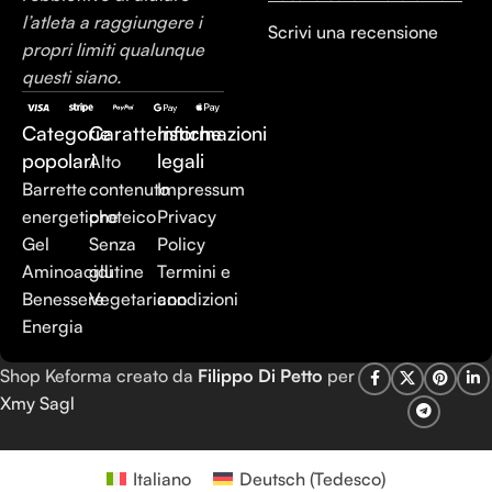
l’atleta a raggiungere i
Scrivi una recensione
propri limiti qualunque
questi siano.
Categorie
Caratteristiche
Informazioni
popolari
legali
Alto
Barrette
contenuto
Impressum
energetiche
proteico
Privacy
Gel
Senza
Policy
Aminoacidi
glutine
Termini e
Benessere
Vegetariano
condizioni
Energia
Shop Keforma creato da
Filippo Di Petto
per
Xmy Sagl
Italiano
Deutsch
(
Tedesco
)