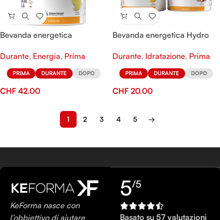
Bevanda energetica
Bevanda energetica Hydro
Evodextrin
Fuel
Durante
,
Energia
,
Prima
Durante
,
Idratazione
,
Prima
PRIMA
DURANTE
DOPO
PRIMA
DURANTE
DOPO
CHF
42.00
CHF
20.00
1
2
3
4
5
→
5
/5
KeForma nasce con
Basato su 57 valutazioni
l’obbiettivo di aiutare