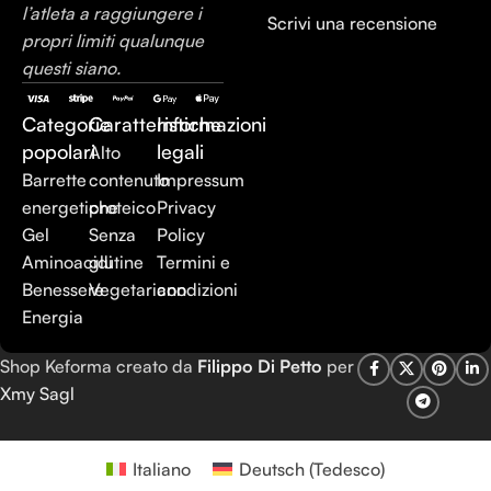
l’atleta a raggiungere i
Scrivi una recensione
propri limiti qualunque
questi siano.
Categorie
Caratteristiche
Informazioni
popolari
legali
Alto
Barrette
contenuto
Impressum
energetiche
proteico
Privacy
Gel
Senza
Policy
Aminoacidi
glutine
Termini e
Benessere
Vegetariano
condizioni
Energia
Shop Keforma creato da
Filippo Di Petto
per
Xmy Sagl
Italiano
Deutsch
(
Tedesco
)