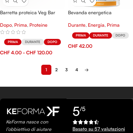
Barretta proteica Veg Bar
Bevanda energetica
Evodextrin
Dopo
,
Prima
,
Proteine
Durante
,
Energia
,
Prima
PRIMA
DURANTE
DOPO
PRIMA
DURANTE
DOPO
CHF
42.00
CHF
4.00
-
CHF
120.00
1
2
3
4
→
5
/5
KeForma nasce con
Basato su 57 valutazioni
l’obbiettivo di aiutare