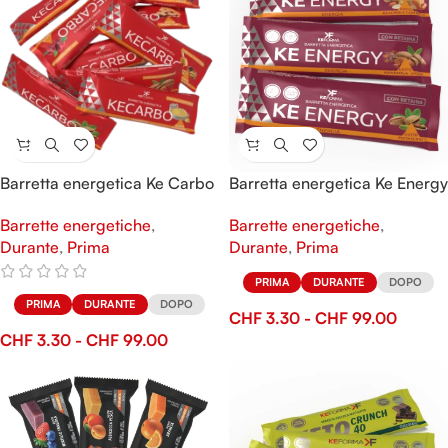
Barretta energetica Ke Carbo
Barretta energetica Ke Energy
Barrette energetiche
,
Barrette energetiche
,
Durante
,
Prima
Durante
,
Prima
PRIMA
DURANTE
DOPO
PRIMA
DURANTE
DOPO
CHF
3.30
-
CHF
99.00
CHF
3.30
-
CHF
99.00