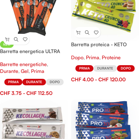
Barretta proteica - KETO
NEW
Barretta energetica ULTRA
Crunch 40
Dopo
,
Prima
,
Proteine
Jelly 2:1
Barrette energetiche
,
PRIMA
DURANTE
DOPO
Durante
,
Gel
,
Prima
CHF
4.00
-
CHF
120.00
PRIMA
DURANTE
DOPO
CHF
3.75
-
CHF
112.50