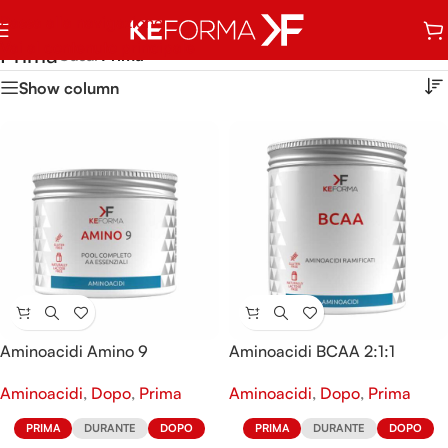
Passa alla navigazione
Vai al contenuto principale
Prima
Casa
/
Prima
Show column
Aminoacidi Amino 9
Aminoacidi BCAA 2:1:1
Aminoacidi
,
Dopo
,
Prima
Aminoacidi
,
Dopo
,
Prima
PRIMA
DURANTE
DOPO
PRIMA
DURANTE
DOPO