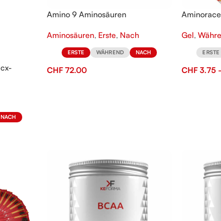
Amino 9 Aminosäuren
Aminorace
Aminosäuren
,
Erste
,
Nach
Gel
,
Währ
ERSTE
WÄHREND
NACH
ERSTE
acx-
CHF
72.00
CHF
3.75
NACH