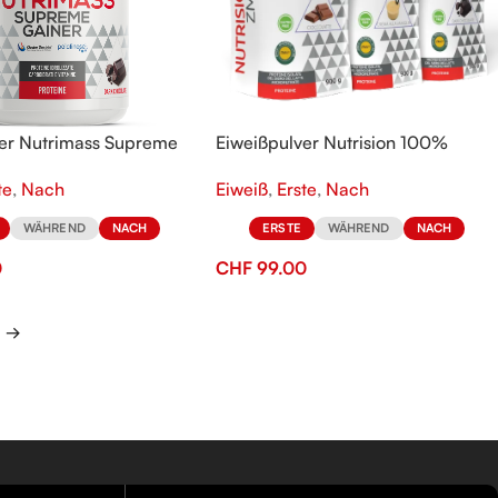
ver Nutrimass Supreme
Eiweißpulver Nutrision 100%
Eiweiß
,
Erste
,
Nach
te
,
Nach
ERSTE
WÄHREND
NACH
WÄHREND
NACH
CHF
99.00
0
→