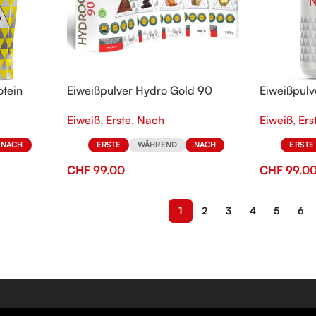
otein
Eiweißpulver Hydro Gold 90
Eiweißpul
Gainer
Eiweiß
,
Erste
,
Nach
Eiweiß
,
Ers
NACH
ERSTE
WÄHREND
NACH
ERSTE
CHF
99.00
CHF
99.0
1
2
3
4
5
6