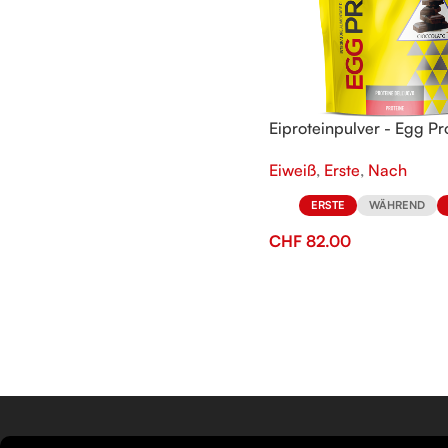
Eiproteinpulver - Egg Pr
Eiweiß
,
Erste
,
Nach
ERSTE
WÄHREND
CHF
82.00