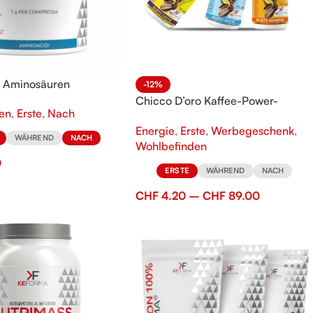
1 Aminosäuren
-12%
Chicco D’oro Kaffee-Power-
en
,
Erste
,
Nach
Energie-Getränk
Energie
,
Erste
,
Werbegeschenk
,
WÄHREND
NACH
Wohlbefinden
0
ERSTE
WÄHREND
NACH
CHF
4.20
–
CHF
89.00