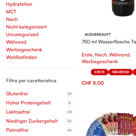
Hydratation
MCT
Nach
Nicht kategorisiert
Uncategorized
AUSVERKAUFT
750 ml Wasserflasche T
Während
KeFORMA
Werbegeschenk
Erste
,
Nach
,
Während
,
Wohlbefinden
Werbegeschenk
ERSTE
WÄHREND
Filtra per caratteristica
CHF
5.00
Glutenfrei
55
Hoher Proteingehalt
16
Laktosefrei
48
Niedriger Zuckergehalt
30
Palmölfrei
46