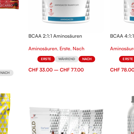
BCAA 2:1:1 Aminosäuren
BCAA 4:1:
Aminosäuren
,
Erste
,
Nach
Aminosäur
ERSTE
WÄHREND
NACH
ERSTE
CHF
33.00
–
CHF
77.00
CHF
78.0
NACH