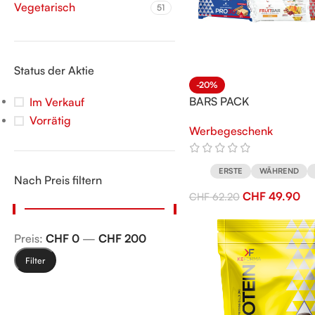
Vegetarisch
51
Status der Aktie
-20%
BARS PACK
Im Verkauf
Vorrätig
Werbegeschenk
ERSTE
WÄHREND
Nach Preis filtern
CHF
49.90
CHF
62.20
Preis:
CHF 0
—
CHF 200
Filter