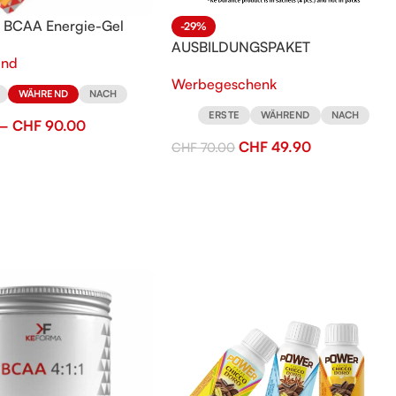
 BCAA Energie-Gel
-29%
AUSBILDUNGSPAKET
end
Werbegeschenk
WÄHREND
NACH
ERSTE
WÄHREND
NACH
–
CHF
90.00
CHF
49.90
CHF
70.00