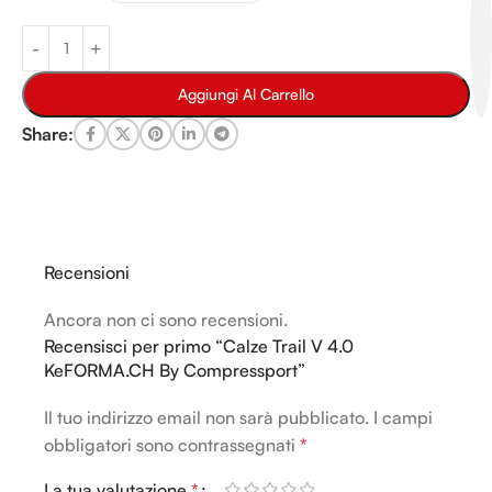
Aggiungi Al Carrello
Share:
Recensioni
Ancora non ci sono recensioni.
Recensisci per primo “Calze Trail V 4.0
KeFORMA.CH By Compressport”
Il tuo indirizzo email non sarà pubblicato.
Alternative:
I campi
obbligatori sono contrassegnati
*
La tua valutazione
*