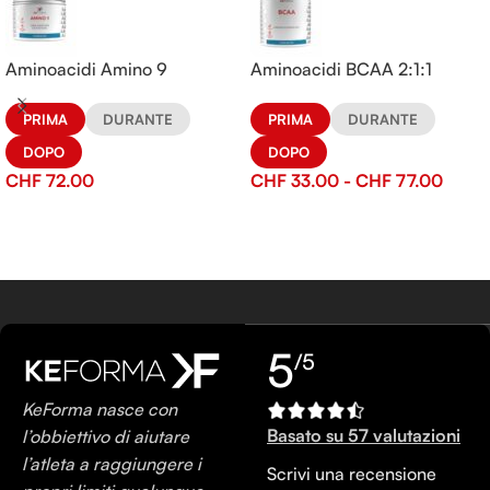
Aminoacidi Amino 9
Aminoacidi BCAA 2:1:1
PRIMA
DURANTE
PRIMA
DURANTE
DOPO
DOPO
CHF
72.00
CHF
33.00
-
CHF
77.00
5
/5
KeForma nasce con
Basato su 57 valutazioni
l’obbiettivo di aiutare
l’atleta a raggiungere i
Scrivi una recensione