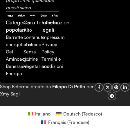
propri limiti qualunque
questi siano.
Categorie
Caratteristiche
Informazioni
popolari
legali
Alto
Barrette
contenuto
Impressum
energetiche
proteico
Privacy
Gel
Senza
Policy
Aminoacidi
glutine
Termini e
Benessere
Vegetariano
condizioni
Energia
Shop Keforma creato da
Filippo Di Petto
per
Xmy Sagl
Italiano
Deutsch
(
Tedesco
)
Français
(
Francese
)