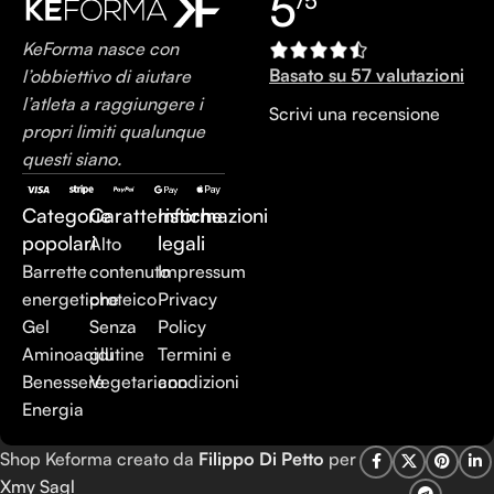
5
/5
KeForma nasce con
Basato su 57 valutazioni
l’obbiettivo di aiutare
l’atleta a raggiungere i
Scrivi una recensione
propri limiti qualunque
questi siano.
Categorie
Caratteristiche
Informazioni
popolari
legali
Alto
Barrette
contenuto
Impressum
energetiche
proteico
Privacy
Gel
Senza
Policy
Aminoacidi
glutine
Termini e
Benessere
Vegetariano
condizioni
Energia
Shop Keforma creato da
Filippo Di Petto
per
Xmy Sagl