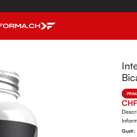
Int
Bic
PRIM
CH
Descr
Inform
Alterna
Gusti