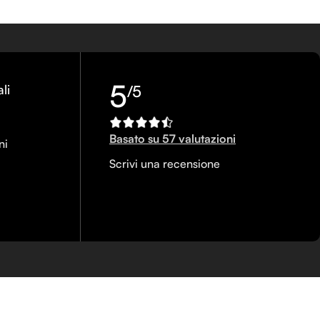
5
li
/5
Basato su 57 valutazioni
ni
Scrivi una recensione