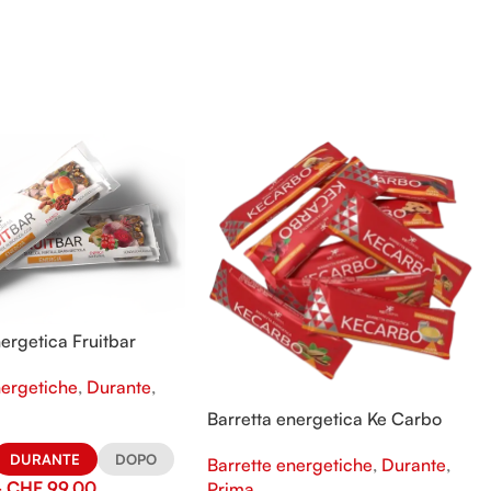
nergetica Fruitbar
nergetiche
,
Durante
,
Barretta energetica Ke Carbo
DURANTE
DOPO
Barrette energetiche
,
Durante
,
-
CHF
99.00
Prima