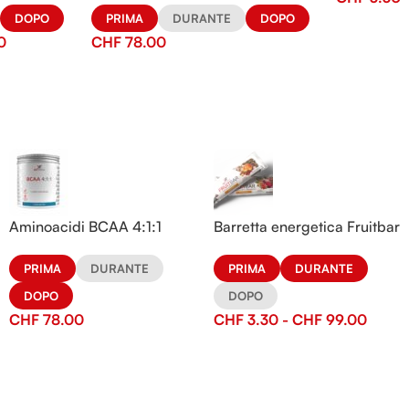
DOPO
PRIMA
DURANTE
DOPO
0
CHF
78.00
Aminoacidi BCAA 4:1:1
Barretta energetica Fruitbar
PRIMA
DURANTE
PRIMA
DURANTE
DOPO
DOPO
CHF
78.00
CHF
3.30
-
CHF
99.00