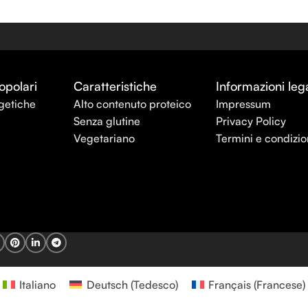
opolari
Caratteristiche
Informazioni lega
getiche
Alto contenuto proteico
Impressum
Senza glutine
Privacy Policy
Vegetariano
Termini e condizio
Italiano
Deutsch
(
Tedesco
)
Français
(
Francese
)