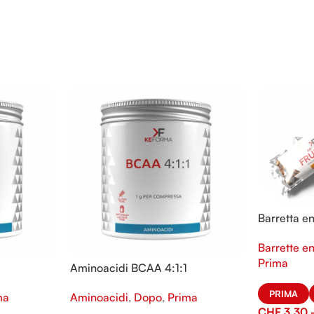
Barretta e
Barrette e
Prima
Aminoacidi BCAA 4:1:1
PRIMA
ma
Aminoacidi
,
Dopo
,
Prima
CHF
3.30