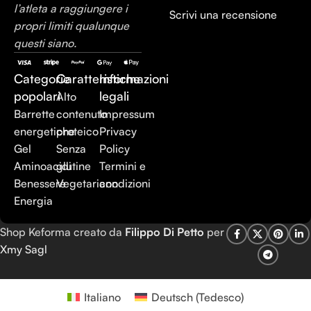
l’atleta a raggiungere i
Scrivi una recensione
propri limiti qualunque
questi siano.
Categorie
Caratteristiche
Informazioni
popolari
legali
Alto
Barrette
contenuto
Impressum
energetiche
proteico
Privacy
Gel
Senza
Policy
Aminoacidi
glutine
Termini e
Benessere
Vegetariano
condizioni
Energia
Shop Keforma creato da
Filippo Di Petto
per
Xmy Sagl
Italiano
Deutsch
(
Tedesco
)