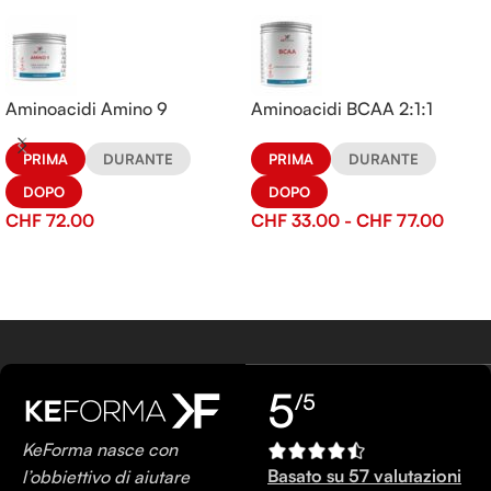
Aminoacidi Amino 9
Aminoacidi BCAA 2:1:1
PRIMA
DURANTE
PRIMA
DURANTE
DOPO
DOPO
CHF
72.00
CHF
33.00
-
CHF
77.00
5
/5
KeForma nasce con
Basato su 57 valutazioni
l’obbiettivo di aiutare