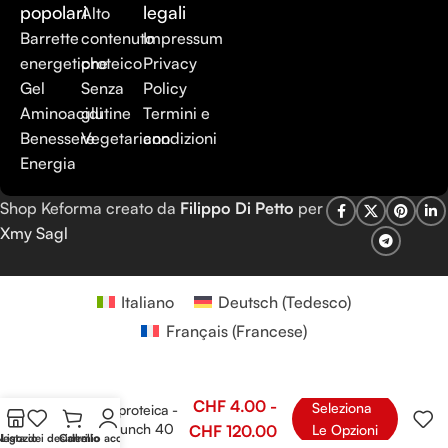
popolari
legali
Alto
Barrette
contenuto
Impressum
energetiche
proteico
Privacy
Gel
Senza
Policy
Aminoacidi
glutine
Termini e
Benessere
Vegetariano
condizioni
Energia
Shop Keforma creato da
Filippo Di Petto
per
Xmy Sagl
Italiano
Deutsch
(
Tedesco
)
Français
(
Francese
)
CHF
4.00
-
Seleziona
Barretta proteica -
KETO Crunch 40
CHF
120.00
Le Opzioni
Negozio
Lista dei desideri
Carrello
Il mio account