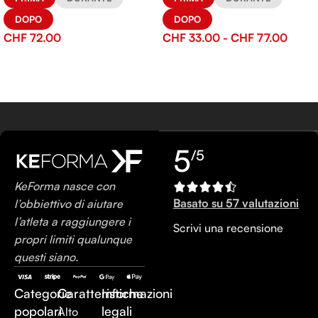
DOPO
DOPO
CHF
72.00
CHF
33.00
-
CHF
77.00
5
/5
KeForma nasce con
Basato su 57 valutazioni
l’obbiettivo di aiutare
l’atleta a raggiungere i
Scrivi una recensione
propri limiti qualunque
questi siano.
Categorie
Caratteristiche
Informazioni
popolari
legali
Alto