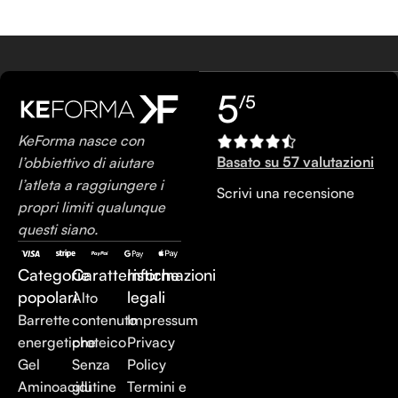
5
/5
KeForma nasce con
Basato su 57 valutazioni
l’obbiettivo di aiutare
l’atleta a raggiungere i
Scrivi una recensione
propri limiti qualunque
questi siano.
Categorie
Caratteristiche
Informazioni
popolari
legali
Alto
Barrette
contenuto
Impressum
energetiche
proteico
Privacy
Gel
Senza
Policy
Aminoacidi
glutine
Termini e