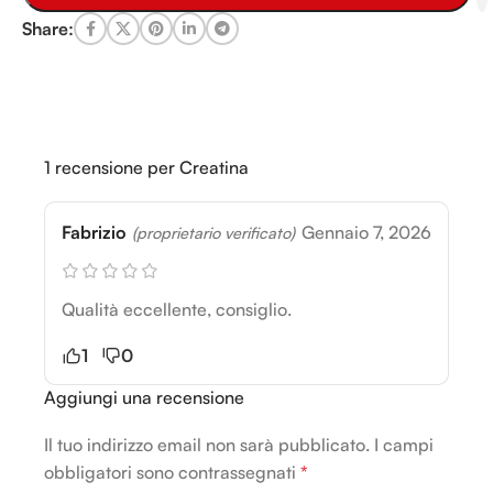
Share:
1 recensione per
Creatina
Fabrizio
Gennaio 7, 2026
(proprietario verificato)
Qualità eccellente, consiglio.
1
0
Aggiungi una recensione
Il tuo indirizzo email non sarà pubblicato.
Alternative:
I campi
obbligatori sono contrassegnati
*