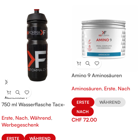
Amino 9 Aminosäuren
Aminosäuren
,
Erste
,
Nach
AUSVERKAUFT
ERSTE
WÄHREND
750 ml Wasserflasche Tacx-
KeFORMA
NACH
Erste
,
Nach
,
Während
,
CHF
72.00
Werbegeschenk
ERSTE
WÄHREND