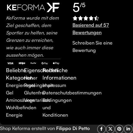
5
/5
KeForma wurde mit dem
Basierend auf 57
Ziel geschaffen, dem
Bewertungen
Sportler zu helfen, seine
Grenzen zu erreichen,
Schreiben Sie eine
wie auch immer diese
Bewertung
aussehen mögen.
Beliebte
Eigenschaften
Rechtliche
Kategorien
Informationen
Hoher
Energieriegel
Proteingehalt
Impressum
Gel
Glutenfrei
Datenschutzbestimmungen
Aminosäuren
Vegetarisch
Bedingungen
Wohlbefinden
und
Energie
Konditionen
Shop Keforma erstellt von
Filippo Di Petto