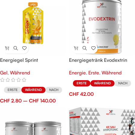
Energiegel Sprint
Energiegetränk Evodextrin
Gel
,
Während
Energie
,
Erste
,
Während
ERSTE
WÄHREND
NACH
ERSTE
WÄHREND
NACH
CHF
42.00
CHF
2.80
–
CHF
140.00