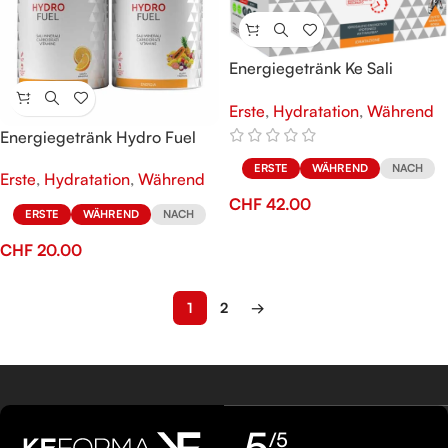
Energiegetränk Ke Sali
Hypotonic
Erste
,
Hydratation
,
Während
Energiegetränk Hydro Fuel
ERSTE
WÄHREND
NACH
Erste
,
Hydratation
,
Während
CHF
42.00
ERSTE
WÄHREND
NACH
CHF
20.00
1
2
→
5
/5