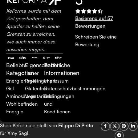
KeForma wurde mit dem
Basierend auf 57
Ziel geschaffen, dem
Bewertungen
Sportler zu helfen, seine
Grenzen zu erreichen,
Schreiben Sie eine
wie auch immer diese
Bewertung
aussehen mögen.
Beliebte
Eigenschaften
Rechtliche
Kategorien
Informationen
Hoher
Energieriegel
Proteingehalt
Impressum
Gel
Glutenfrei
Datenschutzbestimmungen
Aminosäuren
Vegetarisch
Bedingungen
Wohlbefinden
und
Energie
Konditionen
Shop Keforma erstellt von
Filippo Di Petto
für
Xmy Sagl