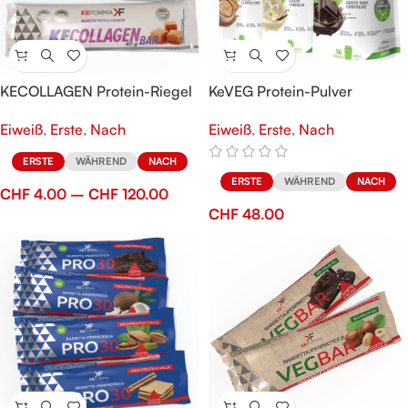
KECOLLAGEN Protein-Riegel
KeVEG Protein-Pulver
Eiweiß
,
Erste
,
Nach
Eiweiß
,
Erste
,
Nach
ERSTE
WÄHREND
NACH
ERSTE
WÄHREND
NACH
CHF
4.00
–
CHF
120.00
CHF
48.00