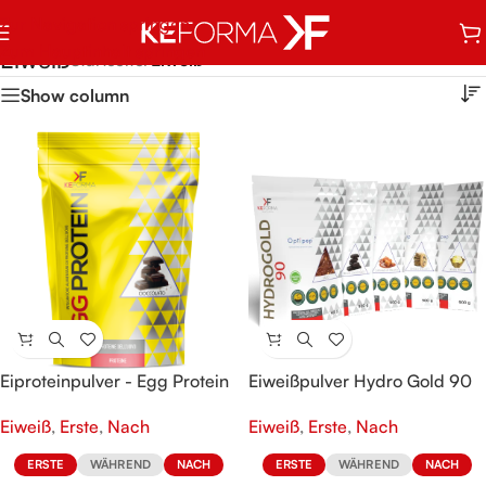
Zur Navigation springen
Zum Hauptinhalt springen
Eiweiß
Startseite
/
Eiweiß
Show column
Eiproteinpulver - Egg Protein
Eiweißpulver Hydro Gold 90
Eiweiß
,
Erste
,
Nach
Eiweiß
,
Erste
,
Nach
ERSTE
WÄHREND
NACH
ERSTE
WÄHREND
NACH