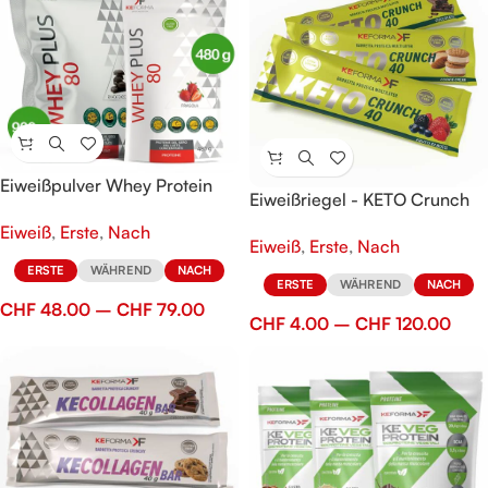
Eiweißpulver Whey Protein
Eiweißriegel - KETO Crunch
Plus 80
40
Eiweiß
,
Erste
,
Nach
Eiweiß
,
Erste
,
Nach
ERSTE
WÄHREND
NACH
ERSTE
WÄHREND
NACH
CHF
48.00
–
CHF
79.00
CHF
4.00
–
CHF
120.00