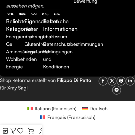
Bewertung
aussehen mögen.
Beliebte
Eigenschaften
Rechtliche
Kategorien
Informationen
Hoher
Energieriegel
Proteingehalt
Impressum
Gel
Glutenfrei
Datenschutzbestimmungen
Aminosäuren
Vegetarisch
Bedingungen
Wohlbefinden
und
Energie
Konditionen
Shop Keforma erstellt von
Filippo Di Petto
für
Xmy Sagl
Italiano
(
Italienisch
)
Deutsch
Français
(
Französisch
)