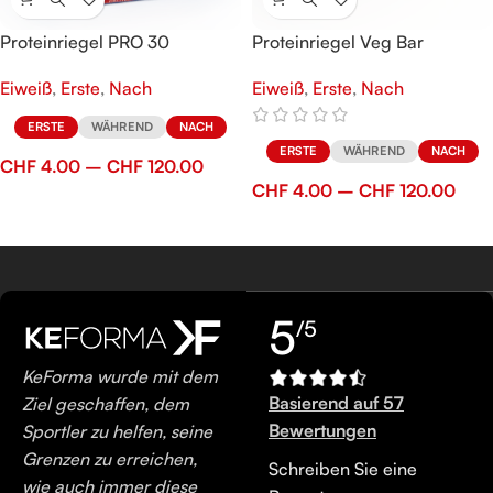
Proteinriegel PRO 30
Proteinriegel Veg Bar
Eiweiß
,
Erste
,
Nach
Eiweiß
,
Erste
,
Nach
ERSTE
WÄHREND
NACH
ERSTE
WÄHREND
NACH
CHF
4.00
–
CHF
120.00
CHF
4.00
–
CHF
120.00
5
/5
KeForma wurde mit dem
Basierend auf 57
Ziel geschaffen, dem
Bewertungen
Sportler zu helfen, seine
Grenzen zu erreichen,
Schreiben Sie eine
wie auch immer diese