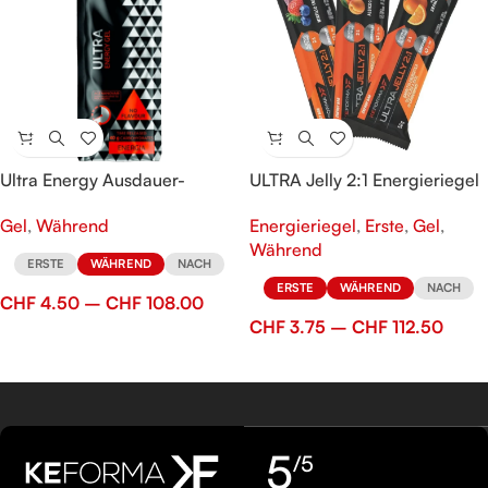
Ultra Energy Ausdauer-
ULTRA Jelly 2:1 Energieriegel
Energie-Gel - Time Release
Energieriegel
,
Erste
,
Gel
,
Gel
,
Während
Während
ERSTE
WÄHREND
NACH
ERSTE
WÄHREND
NACH
CHF
4.50
–
CHF
108.00
CHF
3.75
–
CHF
112.50
5
/5