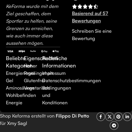
KeForma wurde mit dem
Basierend auf 57
Ziel geschaffen, dem
Bewertungen
Sportler zu helfen, seine
Grenzen zu erreichen,
Schreiben Sie eine
wie auch immer diese
Bewertung
aussehen mögen.
Beliebte
Eigenschaften
Rechtliche
Kategorien
Informationen
Hoher
Energieriegel
Proteingehalt
Impressum
Gel
Glutenfrei
Datenschutzbestimmungen
Aminosäuren
Vegetarisch
Bedingungen
Wohlbefinden
und
Energie
Konditionen
Shop Keforma erstellt von
Filippo Di Petto
für
Xmy Sagl