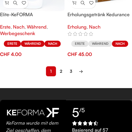
Elite-KeFORMA
Erholungsgetränk Kedurance
Wasserflasche 600 ml
Erholung
,
Nach
Erste
,
Nach
,
Während
,
Werbegeschenk
ERSTE
WÄHREND
NACH
ERSTE
WÄHREND
NACH
CHF
45.00
CHF
4.00
1
2
3
→
5
/5
KeForma wurde mit dem
Basierend auf 57
Ziel geschaffen, dem