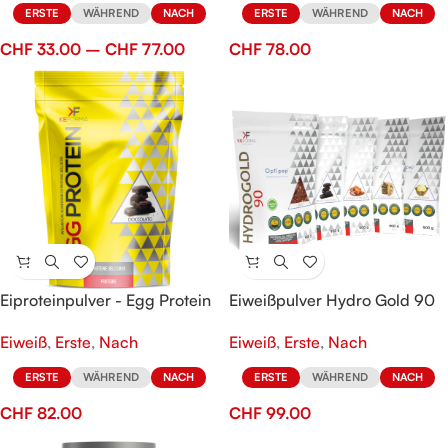
ERSTE
WÄHREND
NACH
ERSTE
WÄHREND
NACH
CHF
33.00
–
CHF
77.00
CHF
78.00
Eiproteinpulver - Egg Protein
Eiweißpulver Hydro Gold 90
Eiweiß
,
Erste
,
Nach
Eiweiß
,
Erste
,
Nach
ERSTE
WÄHREND
NACH
ERSTE
WÄHREND
NACH
CHF
82.00
CHF
99.00