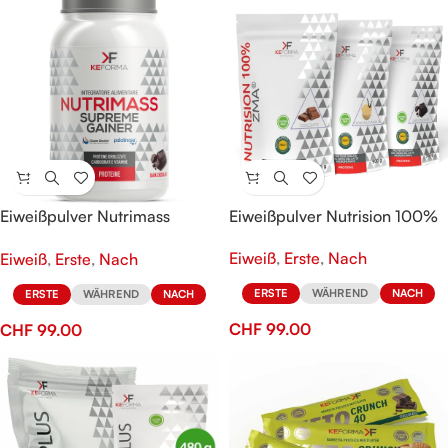
Eiweißpulver Nutrimass
Eiweißpulver Nutrision 100%
Supreme Gainer
Eiweiß
,
Erste
,
Nach
Eiweiß
,
Erste
,
Nach
ERSTE
WÄHREND
NACH
ERSTE
WÄHREND
NACH
CHF
99.00
CHF
99.00