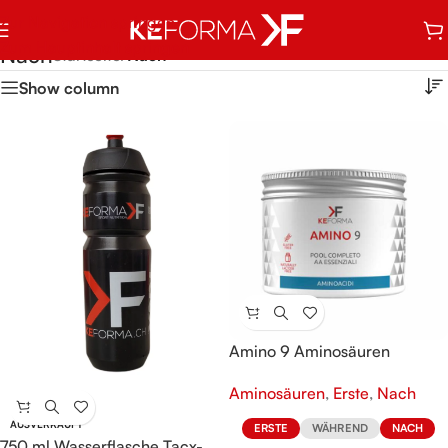
Zur Navigation springen
Zum Hauptinhalt springen
Nach
Startseite
/
Nach
Show column
Amino 9 Aminosäuren
Aminosäuren
,
Erste
,
Nach
AUSVERKAUFT
ERSTE
WÄHREND
NACH
750 ml Wasserflasche Tacx-