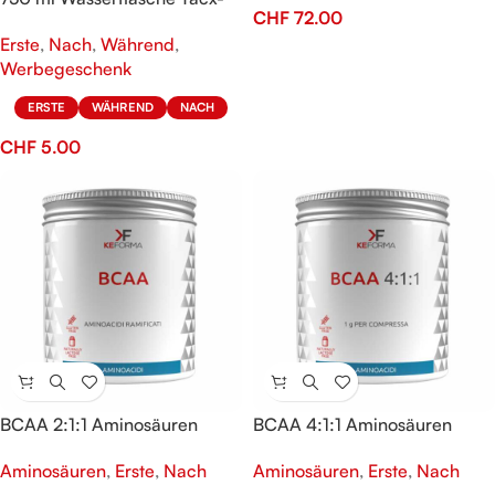
CHF
72.00
KeFORMA
Erste
,
Nach
,
Während
,
Werbegeschenk
ERSTE
WÄHREND
NACH
CHF
5.00
BCAA 2:1:1 Aminosäuren
BCAA 4:1:1 Aminosäuren
Aminosäuren
,
Erste
,
Nach
Aminosäuren
,
Erste
,
Nach