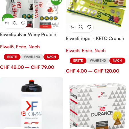
Eiweißpulver Whey Protein
Eiweißriegel - KETO Crunch
Plus 80
40
Eiweiß
,
Erste
,
Nach
Eiweiß
,
Erste
,
Nach
ERSTE
WÄHREND
NACH
ERSTE
WÄHREND
NACH
CHF
48.00
–
CHF
79.00
CHF
4.00
–
CHF
120.00