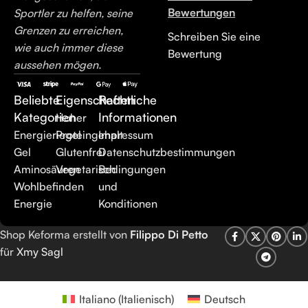
Bewertungen
Sportler zu helfen, seine
Grenzen zu erreichen,
Schreiben Sie eine
wie auch immer diese
Bewertung
aussehen mögen.
Beliebte
Eigenschaften
Rechtliche
Kategorien
Informationen
Hoher
Energieriegel
Proteingehalt
Impressum
Gel
Glutenfrei
Datenschutzbestimmungen
Aminosäuren
Vegetarisch
Bedingungen
Wohlbefinden
und
Energie
Konditionen
Shop Keforma erstellt von
Filippo Di Petto
für
Xmy Sagl
Italiano
(
Italienisch
)
Deutsch