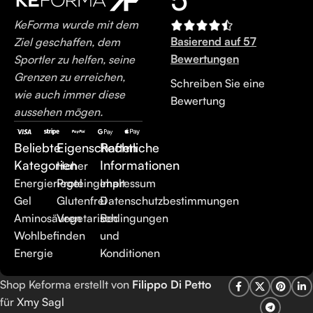
KeForma wurde mit dem
Basierend auf 57
Ziel geschaffen, dem
Bewertungen
Sportler zu helfen, seine
Grenzen zu erreichen,
Schreiben Sie eine
wie auch immer diese
Bewertung
aussehen mögen.
Beliebte
Eigenschaften
Rechtliche
Kategorien
Informationen
Hoher
Energieriegel
Proteingehalt
Impressum
Gel
Glutenfrei
Datenschutzbestimmungen
Aminosäuren
Vegetarisch
Bedingungen
Wohlbefinden
und
Energie
Konditionen
Shop Keforma erstellt von
Filippo Di Petto
für
Xmy Sagl