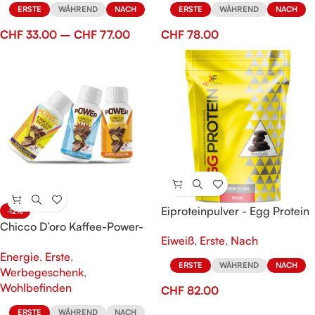
ERSTE
WÄHREND
NACH
ERSTE
WÄHREND
NACH
CHF
33.00
–
CHF
77.00
CHF
78.00
Eiproteinpulver - Egg Protein
-12%
Chicco D’oro Kaffee-Power-
Eiweiß
,
Erste
,
Nach
Energie-Getränk
Energie
,
Erste
,
ERSTE
WÄHREND
NACH
Werbegeschenk
,
Wohlbefinden
CHF
82.00
ERSTE
WÄHREND
NACH