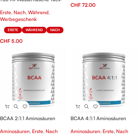
CHF
72.00
KeFORMA
Erste
,
Nach
,
Während
,
Werbegeschenk
ERSTE
WÄHREND
NACH
CHF
5.00
BCAA 2:1:1 Aminosäuren
BCAA 4:1:1 Aminosäuren
Aminosäuren
,
Erste
,
Nach
Aminosäuren
,
Erste
,
Nach