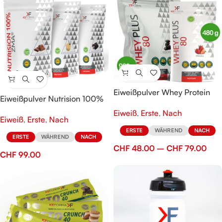
Eiweißpulver Whey Protein
Eiweißpulver Nutrision 100%
Plus 80
Eiweiß
,
Erste
,
Nach
Eiweiß
,
Erste
,
Nach
ERSTE
WÄHREND
NACH
ERSTE
WÄHREND
NACH
CHF
48.00
–
CHF
79.00
CHF
99.00