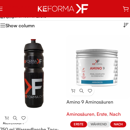
Zur Navigation springen
Zum Hauptinhalt springen
Erste
Startseite
/
Erste
Show column
Amino 9 Aminosäuren
Aminosäuren
,
Erste
,
Nach
AUSVERKAUFT
ERSTE
WÄHREND
NACH
750 ml Wasserflasche Tacx-