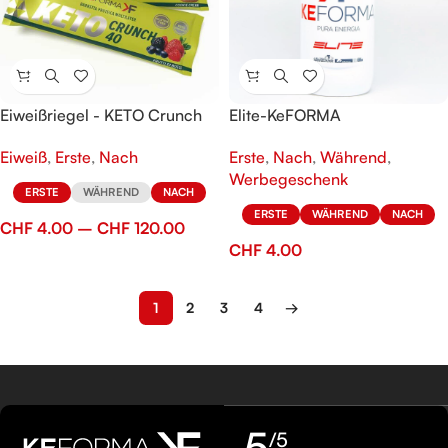
Eiweißriegel - KETO Crunch
Elite-KeFORMA
40
Wasserflasche 600 ml
Eiweiß
,
Erste
,
Nach
Erste
,
Nach
,
Während
,
Werbegeschenk
ERSTE
WÄHREND
NACH
ERSTE
WÄHREND
NACH
CHF
4.00
–
CHF
120.00
CHF
4.00
1
2
3
4
→
5
/5