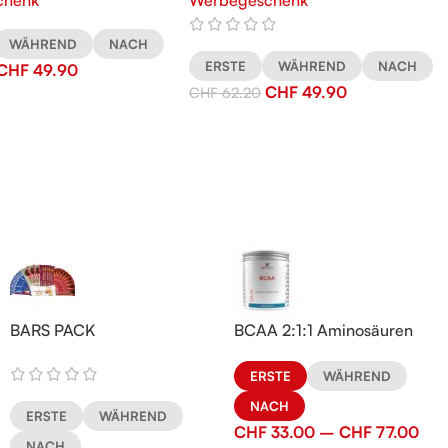
chenk
Werbegeschenk
WÄHREND
NACH
ERSTE
WÄHREND
NACH
CHF
49.90
CHF
49.90
CHF
62.20
BARS PACK
BCAA 2:1:1 Aminosäuren
ERSTE
WÄHREND
NACH
ERSTE
WÄHREND
CHF
33.00
–
CHF
77.00
NACH