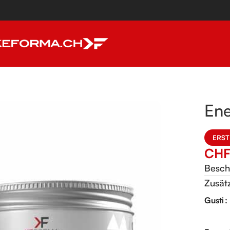
Ene
ERST
CH
Besch
Zusät
Alterna
Gusti