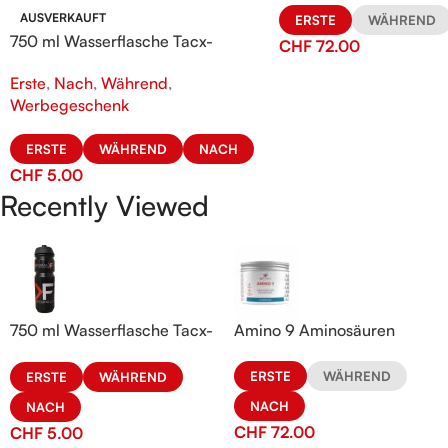
AUSVERKAUFT
ERSTE
WÄHREND
750 ml Wasserflasche Tacx-
CHF
72.00
KeFORMA
Erste
,
Nach
,
Während
,
Werbegeschenk
ERSTE
WÄHREND
NACH
CHF
5.00
Recently Viewed
750 ml Wasserflasche Tacx-
Amino 9 Aminosäuren
KeFORMA
ERSTE
WÄHREND
ERSTE
WÄHREND
NACH
NACH
CHF
72.00
CHF
5.00