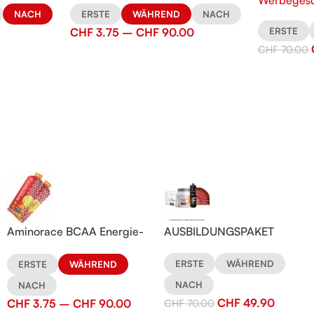
Werbeges
NACH
ERSTE
WÄHREND
NACH
CHF
3.75
–
CHF
90.00
ERSTE
CHF
70.00
Aminorace BCAA Energie-
AUSBILDUNGSPAKET
Gel
ERSTE
WÄHREND
ERSTE
WÄHREND
NACH
NACH
CHF
49.90
CHF
3.75
–
CHF
90.00
CHF
70.00