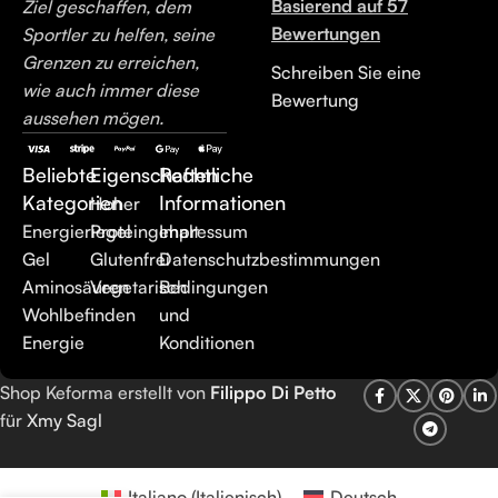
Basierend auf 57
Ziel geschaffen, dem
Bewertungen
Sportler zu helfen, seine
Grenzen zu erreichen,
Schreiben Sie eine
wie auch immer diese
Bewertung
aussehen mögen.
Beliebte
Eigenschaften
Rechtliche
Kategorien
Informationen
Hoher
Energieriegel
Proteingehalt
Impressum
Gel
Glutenfrei
Datenschutzbestimmungen
Aminosäuren
Vegetarisch
Bedingungen
Wohlbefinden
und
Energie
Konditionen
Shop Keforma erstellt von
Filippo Di Petto
für
Xmy Sagl
Italiano
(
Italienisch
)
Deutsch