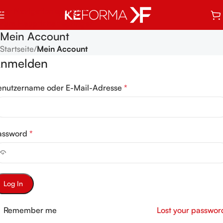
Zur Navigation springen
Zum Hauptinhalt springen
Mein Account
Startseite
/
Mein Account
nmelden
enutzername oder E-Mail-Adresse
*
assword
*
ternative:
Log In
Remember me
Lost your passwor