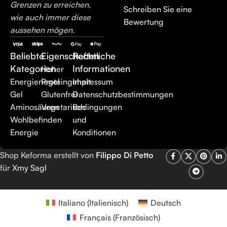
Grenzen zu erreichen,
Schreiben Sie eine
wie auch immer diese
Bewertung
aussehen mögen.
Beliebte
Eigenschaften
Rechtliche
Kategorien
Informationen
Hoher
Energieriegel
Proteingehalt
Impressum
Gel
Glutenfrei
Datenschutzbestimmungen
Aminosäuren
Vegetarisch
Bedingungen
Wohlbefinden
und
Energie
Konditionen
Shop Keforma erstellt von
Filippo Di Petto
für
Xmy Sagl
Italiano
(
Italienisch
)
Deutsch
Français
(
Französisch
)