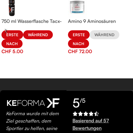
750 ml Wasserflasche Tacx-
Amino 9 Aminosäuren
KeFORMA
ERSTE
WÄHREND
ERSTE
WÄHREND
NACH
NACH
CHF
72.00
CHF
5.00
5
/5
KeForma wurde mit dem
Basierend auf 57
Ziel geschaffen, dem
Bewertungen
Sportler zu helfen, seine