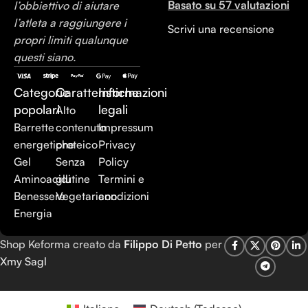
Basato su 57 valutazioni
l’obbiettivo di aiutare
l’atleta a raggiungere i
Scrivi una recensione
propri limiti qualunque
questi siano.
Categorie
Caratteristiche
Informazioni
popolari
legali
Alto
Barrette
contenuto
Impressum
energetiche
proteico
Privacy
Gel
Senza
Policy
Aminoacidi
glutine
Termini e
Benessere
Vegetariano
condizioni
Energia
Shop Keforma creato da
Filippo Di Petto
per
Xmy Sagl