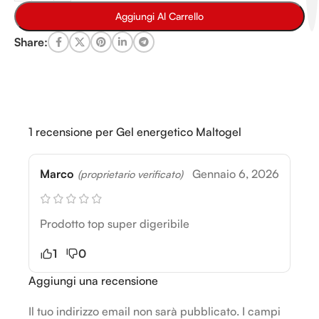
Aggiungi Al Carrello
Share:
1 recensione per
Gel energetico Maltogel
Marco
Gennaio 6, 2026
(proprietario verificato)
Prodotto top super digeribile
1
0
Aggiungi una recensione
Il tuo indirizzo email non sarà pubblicato.
Alternative:
I campi