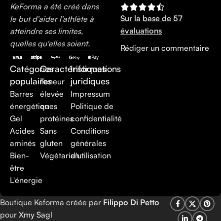
KeForma a été créé dans
Sur la base de 57
le but d'aider l'athlète à
évaluations
atteindre ses limites,
quelles qu'elles soient.
Rédiger un commentaire
Catégories
Caractéristiques
Informations
populaires
juridiques
Teneur
Barres
élevée
Impressum
énergétiques
en
Politique de
Gel
protéines
confidentialité
Acides
Sans
Conditions
aminés
gluten
générales
Bien-
Végétarien
d'utilisation
être
L'énergie
Boutique Keforma créée par
Filippo Di Petto
pour
Xmy Sagl