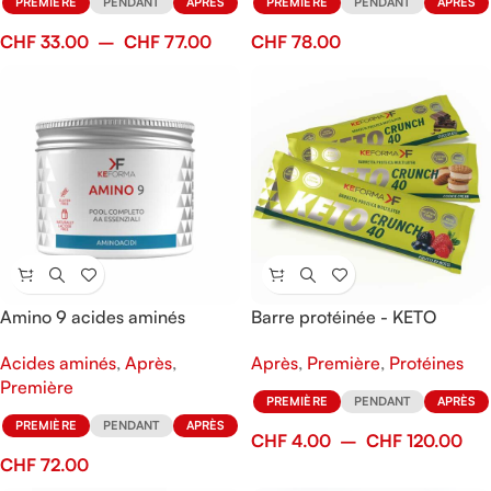
PREMIÈRE
PENDANT
APRÈS
PREMIÈRE
PENDANT
APRÈS
CHF
33.00
–
CHF
77.00
CHF
78.00
Amino 9 acides aminés
Barre protéinée - KETO
Crunch 40
Acides aminés
,
Après
,
Après
,
Première
,
Protéines
Première
PREMIÈRE
PENDANT
APRÈS
PREMIÈRE
PENDANT
APRÈS
CHF
4.00
–
CHF
120.00
CHF
72.00