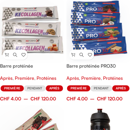
Barre protéinée
Barre protéinée PRO30
KECOLLAGEN
Après
,
Première
,
Protéines
Après
,
Première
,
Protéines
PREMIÈRE
PENDANT
APRÈS
PREMIÈRE
PENDANT
APRÈS
CHF
4.00
–
CHF
120.00
CHF
4.00
–
CHF
120.00