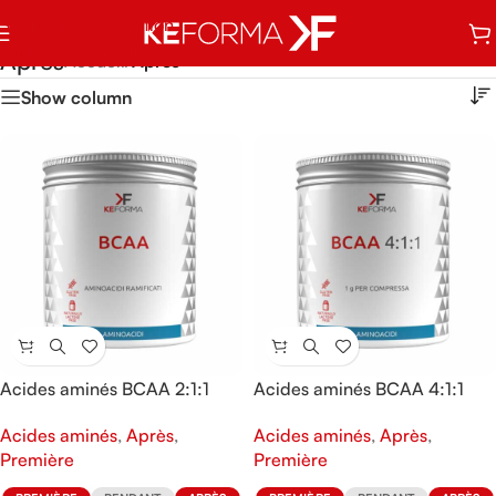
Sauter à la navigation
Skip to main content
Après
Accueil
/
Après
Show column
Acides aminés BCAA 2:1:1
Acides aminés BCAA 4:1:1
Acides aminés
,
Après
,
Acides aminés
,
Après
,
Première
Première