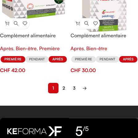
Complément alimentaire
Complément alimentaire
Condroart
FREEDOMS
Après
,
Bien-être
,
Première
Après
,
Bien-être
PREMIÈRE
PENDANT
APRÈS
PREMIÈRE
PENDANT
APRÈS
CHF
42.00
CHF
30.00
1
2
3
→
5
/5