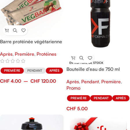
Barre protéinée végétarienne
Veg Bar
Après
,
Première
,
Protéines
EN RUPTURE DE STOCK
Bouteille d’eau de 750 ml
PREMIÈRE
PENDANT
APRÈS
Tacx-KeFORMA
CHF
4.00
–
CHF
120.00
Après
,
Pendant
,
Première
,
Promo
PREMIÈRE
PENDANT
APRÈS
CHF
5.00