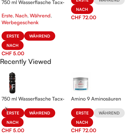
750 ml Wasserflasche Tacx-
KeFORMA
NACH
Erste
,
Nach
,
Während
,
CHF
72.00
Werbegeschenk
ERSTE
WÄHREND
NACH
CHF
5.00
Recently Viewed
750 ml Wasserflasche Tacx-
Amino 9 Aminosäuren
KeFORMA
ERSTE
WÄHREND
ERSTE
WÄHREND
NACH
NACH
CHF
72.00
CHF
5.00