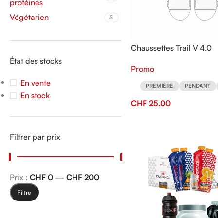
protéines
Végétarien
5
Chaussettes Trail V 4.0
KeFORMA.CH de Compre
État des stocks
Promo
En vente
PREMIÈRE
PENDANT
En stock
CHF
25.00
Filtrer par prix
Prix :
CHF 0
—
CHF 200
Filtre