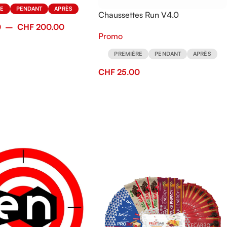
RE
PENDANT
APRÈS
Chaussettes Run V4.0
KeFORMA.CH Par Compressport
0
–
CHF
200.00
Promo
PREMIÈRE
PENDANT
APRÈS
CHF
25.00