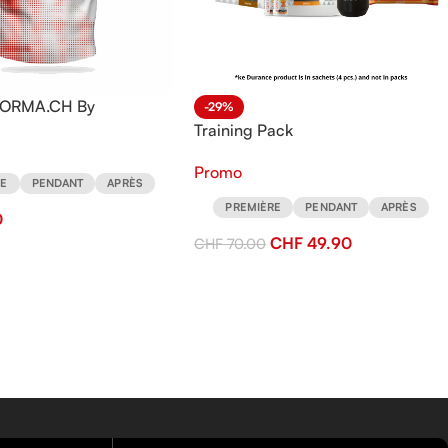
eFORMA.CH By
-29%
ort
Training Pack
Promo
RE
PENDANT
APRÈS
PREMIÈRE
PENDANT
APRÈS
0
CHF
49.90
CHF
70.00