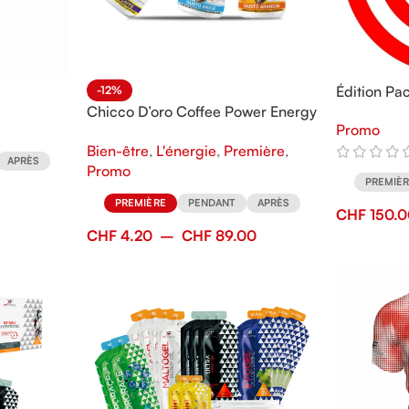
Édition Pa
-12%
ssport
Chicco D’oro Coffee Power Energy
Promo
Drink
Bien-être
,
L'énergie
,
Première
,
APRÈS
Promo
PREMIÈ
PREMIÈRE
PENDANT
APRÈS
CHF
150.
CHF
4.20
–
CHF
89.00