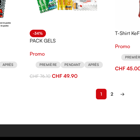
T-Shirt K
-34%
Compressp
PACK GELS
Promo
Promo
PREMIÈ
APRÈS
PREMIÈRE
PENDANT
APRÈS
CHF
45.0
CHF
49.90
CHF
76.10
1
2
→