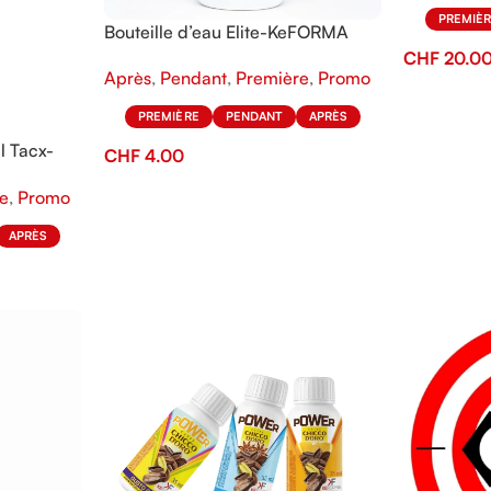
PREMIÈ
Bouteille d’eau Elite-KeFORMA
600 ml
CHF
20.0
Après
,
Pendant
,
Première
,
Promo
PREMIÈRE
PENDANT
APRÈS
l Tacx-
CHF
4.00
e
,
Promo
APRÈS