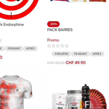
ck Endorphine
-20%
PACK BARRES
Promo
RE
PENDANT
APRÈS
PREMIÈRE
PENDANT
APRÈS
00
CHF
49.90
CHF
62.20