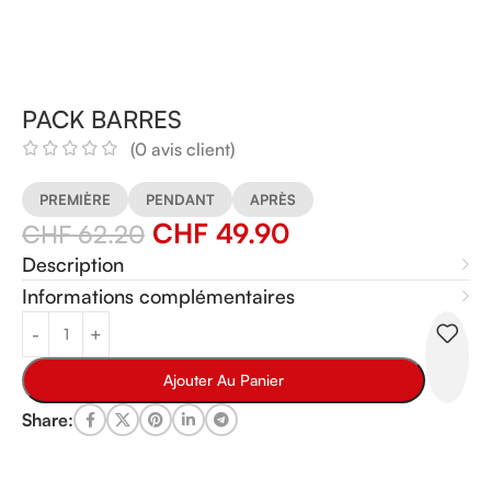
PACK BARRES
(
0
avis client)
PREMIÈRE
PENDANT
APRÈS
CHF
49.90
CHF
62.20
Description
Informations complémentaires
Alternative:
Ajouter Au Panier
Share: