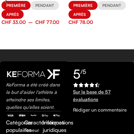
PREMIÈRE
PENDANT
PREMIÈRE
PENDANT
APRÈS
APRÈS
CHF
33.00
–
CHF
77.00
CHF
78.00
5
/5
KeForma a été créé dans
Sur la base de 57
le but d'aider l'athlète à
évaluations
atteindre ses limites,
quelles qu'elles soient.
Rédiger un commentaire
Catégories
Caractéristiques
Informations
populaires
juridiques
Teneur