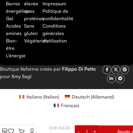
Barres
élevée
Impressum
énergétiques
en
Politique de
Gel
protéines
confidentialité
Acides
Sans
Conditions
aminés
gluten
générales
Bien-
Végétarien
d'utilisation
être
L'énergie
Boutique Keforma créée par
Filippo Di Petto
pour
Xmy Sagl
Italiano
(
Italien
)
Deutsch
(
Allemand
)
Français
PACK
CHF
62.20
Alternative:
BARRES
Ajouter 