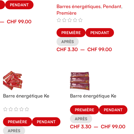
E
PENDANT
Barres énergétiques
,
Pendant
,
Première
–
CHF
99.00
PREMIÈRE
PENDANT
APRÈS
CHF
3.30
–
CHF
99.00
Barre énergétique Ke
Barre énergétique Ke
Carbo
Energy
PREMIÈRE
PENDANT
APRÈS
PREMIÈRE
PENDANT
CHF
3.30
–
CHF
99.00
APRÈS