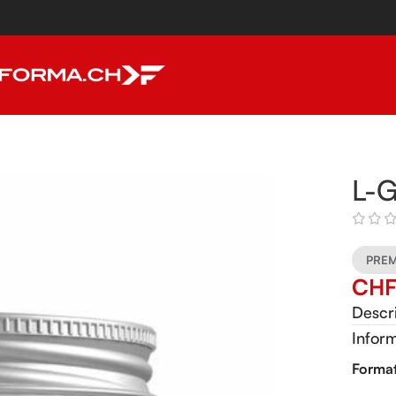
L-
PREM
CH
Descr
Infor
Alterna
Forma