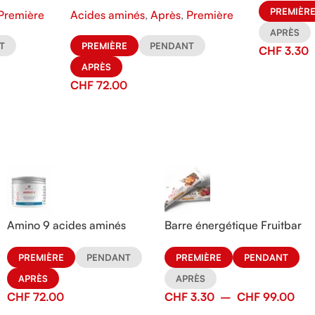
PREMIÈR
Première
Acides aminés
,
Après
,
Première
APRÈS
T
PREMIÈRE
PENDANT
CHF
3.30
APRÈS
CHF
72.00
Amino 9 acides aminés
Barre énergétique Fruitbar
PREMIÈRE
PENDANT
PREMIÈRE
PENDANT
APRÈS
APRÈS
CHF
72.00
CHF
3.30
–
CHF
99.00