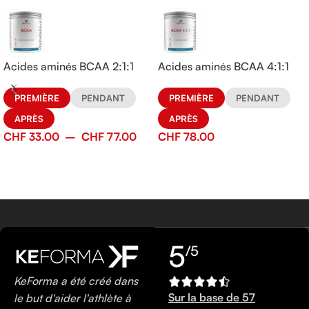
Acides aminés BCAA 2:1:1
Acides aminés BCAA 4:1:1
PREMIÈRE
PENDANT
PREMIÈRE
PENDANT
APRÈS
APRÈS
CHF
33.00
–
CHF
77.00
CHF
78.00
5
/5
KeForma a été créé dans
Sur la base de 57
le but d'aider l'athlète à