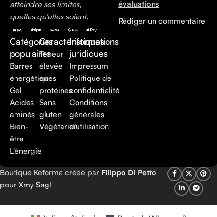
évaluations
atteindre ses limites,
quelles qu'elles soient.
Rédiger un commentaire
Catégories
Caractéristiques
Informations
populaires
juridiques
Teneur
Barres
élevée
Impressum
énergétiques
en
Politique de
Gel
protéines
confidentialité
Acides
Sans
Conditions
aminés
gluten
générales
Bien-
Végétarien
d'utilisation
être
L'énergie
Boutique Keforma créée par
Filippo Di Petto
pour
Xmy Sagl