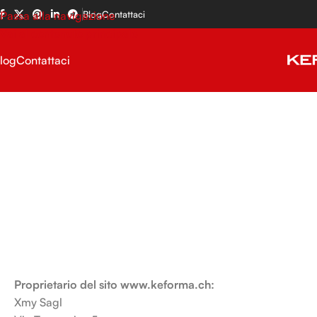
Passa alla navigazione
Blog
Contattaci
Vai al contenuto principale
log
Contattaci
Proprietario del sito www.keforma.ch:
Xmy Sagl