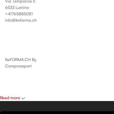
Via Tamporiva 5
6533 Lumino
+41765885081
info@keforma.ch
KeFORMA.CH By
Compressport
Read more